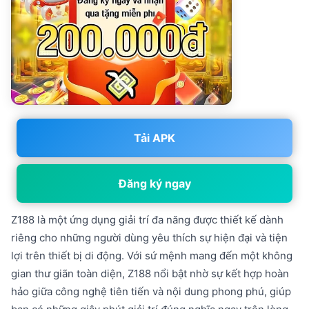
Tải APK
Đăng ký ngay
Z188 là một ứng dụng giải trí đa năng được thiết kế dành
riêng cho những người dùng yêu thích sự hiện đại và tiện
lợi trên thiết bị di động. Với sứ mệnh mang đến một không
gian thư giãn toàn diện, Z188 nổi bật nhờ sự kết hợp hoàn
hảo giữa công nghệ tiên tiến và nội dung phong phú, giúp