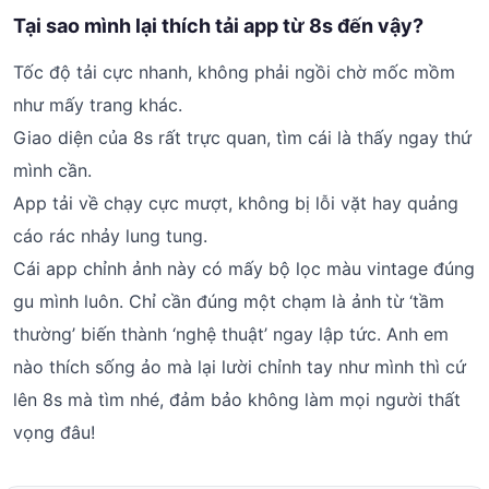
Tại sao mình lại thích tải app từ 8s đến vậy?
Tốc độ tải cực nhanh, không phải ngồi chờ mốc mồm
như mấy trang khác.
Giao diện của 8s rất trực quan, tìm cái là thấy ngay thứ
mình cần.
App tải về chạy cực mượt, không bị lỗi vặt hay quảng
cáo rác nhảy lung tung.
Cái app chỉnh ảnh này có mấy bộ lọc màu vintage đúng
gu mình luôn. Chỉ cần đúng một chạm là ảnh từ ‘tầm
thường’ biến thành ‘nghệ thuật’ ngay lập tức. Anh em
nào thích sống ảo mà lại lười chỉnh tay như mình thì cứ
lên 8s mà tìm nhé, đảm bảo không làm mọi người thất
vọng đâu!