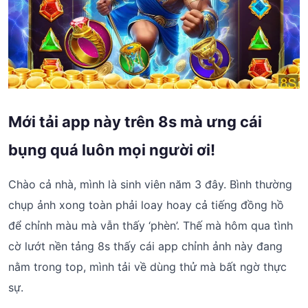
Mới tải app này trên 8s mà ưng cái
bụng quá luôn mọi người ơi!
Chào cả nhà, mình là sinh viên năm 3 đây. Bình thường
chụp ảnh xong toàn phải loay hoay cả tiếng đồng hồ
để chỉnh màu mà vẫn thấy ‘phèn’. Thế mà hôm qua tình
cờ lướt nền tảng 8s thấy cái app chỉnh ảnh này đang
nằm trong top, mình tải về dùng thử mà bất ngờ thực
sự.